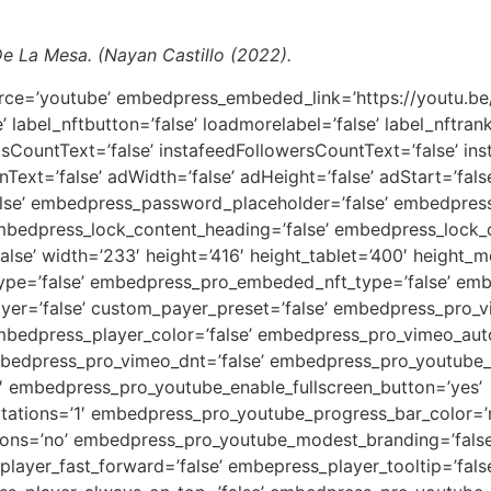
 La Mesa. (Nayan Castillo (2022).
vimeo_logo_opacity=’false’ embedpress_pro_vimeo_logo_opacity_hover=’false’ embedpress_pro_vimeo_cta=’false’ embedpress_pro_wistia_auto_play=’false’ embedpress_pro_wistia_color=’false’ embedpress_pro_wistia_captions_enabled_by_default=’false’ embedpress_pro_wistia_fullscreen_button=’false’ embedpress_pro_wistia_small_play_button=’false’ embedpress_pro_wistia_resumable=’false’ embedpress_pro_wistia_focus=’false’ embedpress_pro_wistia_captions=’false’ embedpress_pro_wistia_playbar=’false’ embedpress_pro_wistia_volume_control=’false’ embedpress_pro_wistia_volume=’false’ embedpress_pro_wistia_rewind=’false’ embedpress_pro_wistia_rewind_time=’false’ embedpress_pro_wistia_logo=’false’ embedpress_pro_wistia_logo_size=’false’ embedpress_pro_wistia_logo_custom_dimension=’false’ embedpress_pro_wistia_logo_xpos=’false’ embedpress_pro_wistia_logo_xpos_tablet=’false’ embedpress_pro_wistia_logo_xpos_mobile=’false’ embedpress_pro_wistia_logo_ypos=’false’ embedpress_pro_wistia_logo_ypos_tablet=’false’ embedpress_pro_wistia_logo_ypos_mobile=’false’ embedpress_pro_wistia_logo_opacity=’false’ embedpress_pro_wistia_logo_opacity_hover=’false’ embedpress_pro_wistia_cta=’false’ embedpress_pro_soundcloud_visual=’false’ embedpress_pro_soundcloud_color=’false’ embedpress_pro_soundcloud_autoplay=’false’ embedpress_pro_soundcloud_share_button=’false’ embedpress_pro_soundcloud_comments=’false’ embedpress_pro_soundcloud_artwork=’false’ embedpress_pro_soundcloud_play_count=’false’ embedpress_pro_soundcloud_user_name=’false’ embedpress_pro_soundcloud_buy_button=’false’ embedpress_pro_soundcloud_download_button=’false’ embedpress_pro_dailymotion_ui_logo=’false’ embedpress_pro_dailymotion_autoplay=’false’ embedpress_pro_dailymotion_play_on_mobile=’false’ embedpress_pro_dailymotion_mute=’false’ embedpress_pro_dailymotion_player_control=’false’ embedpress_pro_dailymotion_video_info=’false’ embedpress_pro_dailymotion_control_color=’false’ embedpress_pro_dailymotion_logo=’false’ embedpress_pro_dailymotion_logo_size=’false’ embedpress_pro_dailymotion_logo_custom_dimension=’false’ embedpress_pro_dailymotion_logo_xpos=’false’ embedpress_pro_dailymotion_logo_xpos_tablet=’false’ embedpress_pro_dailymotion_logo_xpos_mobile=’false’ embedpress_pro_dailymotion_logo_ypos=’false’ embedpress_pro_dailymotion_logo_ypos_tablet=’false’ embedpress_pro_dailymotion_logo_ypos_mobile=’false’ embedpress_pro_dailymotion_logo_opacity=’false’ embedpress_pro_dailymotion_logo_opacity_hover=’false’ embedpress_pro_dailymotion_cta=’false’ embedpress_pro_twitch_autoplay=’false’ embedpress_pro_fs=’false’ embedpress_pro_twitch_chat=’false’ embedpress_pro_twitch_mute=’false’ embedpress_pro_twitch_theme=’false’ embedpress_pro_twitch_logo=’false’ embedpress_pro_twitch_logo_size=’false’ embedpress_pro_twitch_logo_custom_dimension=’false’ embedpress_pro_twitch_logo_xpos=’false’ embedpress_pro_twitch_logo_xpos_tablet=’false’ embedpress_pro_twitch_logo_xpos_mobile=’false’ embedpress_pro_twitch_logo_ypos=’false’ embedpress_pro_twitch_logo_ypos_tablet=’false’ embedpress_pro_twitch_logo_ypos_mobile=’false’ embedpress_pro_twitch_logo_opacity=’false’ embedpress_pro_twitch_logo_opacity_hover=’false’ embedpress_pro_twitch_cta=’false’ limit=’false’ orderby=’false’ ytChannelLayout=’gallery’ pagesize=’6′ columns=’3′ gapbetweenvideos=’30’ pagination=’false’ yt_sub_channel=’false’ yt_sub_text=’false’ yt_sub_layout=’default’ yt_sub_theme=’default’ yt_sub_count=’yes’ yt_lc_show=’false’ layout=’false’ preset=’false’ nftperrow=’false’ gapbetweenitem=’false’ collectionname=’false’ nftimage=’false’ nfttitle=’false’ nftcreator=’false’ nftprice=’false’ nftlastsale=’false’ nftbutton=’false’ loadmore=’false’ itemperpage=’false’ nftrank=’false’ nftdetails=’false’ instafeedProfileImage=’false’ instafeedProfileImageUrl=’false’ instafeedFollowBtn=’false’ instafeedPostsCount=’false’ instafeedFollowersCount=’false’ instafeedAccName=’false’ instaLayout=’false’ instafeedColumns=’false’ instafeedColumnsGap=’false’ embedpress_instafeed_slide_show=’false’ embedpress_carousel_autoplay=’false’ embedpress_carousel_au