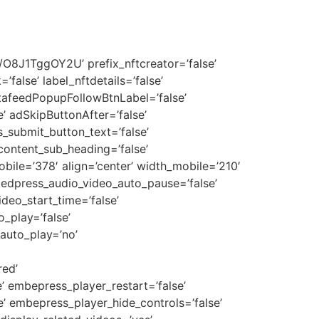
toplay_speed=’false’ embedpress_carousel_transition_speed=’false’ embedpress_carousel_loop=’false’ embedpress_carousel_arrows=’false’ embedpress_carousel_spacing=’false’ instafeedPostsPerPage=’false’ instafeedTab=’false’ instafeedLikesCount=’false’ instafeedCommentsCount=’false’ instafeedPopup=’false’ instafeedPopupFollowBtn=’false’ instafeedLoadmore=’false’ cEmbedType=’false’ cPopupButtonTextColor=’false’ cPopupButtonBGColor=’false’ calendlyData=’false’ hideCookieBanner=’false’ hideEventTypeDetails=’false’ cBackgroundColor=’false’ cTextColor=’false’ cButtonLinkColor=’false’ theme=’false’ color=’false’ coverImageUrl=’false’ hideDownload=’false’ playlist=’false’ playlistContinuous=’false’ playlistLoop=’false’ playlistAutoupdate=’false’ hidePlaylistDescriptions=’false’ hidePlaylistImages=’false’ episodeImagePosition=’false’ showChaptersImage=’false’ hideLikes=’false’ hideComments=’false’ hideSharing=’false’ hideLogo=’false’ hideEpisodeDescription=’false’ adManager=’false’ adSource=’false’ adFileUrl=’false’ adFileUrl1=’false’ adFileUrl2=’false’ adXPosition=’false’ adYPosition=’false’ adUrl=’false’ adSkipButton=’false’ embedpress_lock_content=’false’ embedpress_lock_content_password=’false’ embedpress_enable_footer_message=’false’ embedpress_content_share=’false’ embedpress_content_share_position=’false’ embedpress_content_title=’false’ embedpress_content_descripiton=’false’ embedpress_content_share_custom_thumbnail=’false’ embedpress_pro_cta=’1′ width_tablet=’600′ align_tablet=’false’ align_mobile=’false’ nft_item_background_color=’false’ nft_collectionname_color=’false’ nft_collectionname_hover_color=’false’ nft_collectionname_typography_typography=’false’ nft_collectionname_typography_font_family=’false’ nft_collectionname_typography_font_size=’false’ nft_collectionname_typography_font_size_tablet=’false’ nft_collectionname_typography_font_size_mobile=’false’ nft_collectionname_typography_font_weight=’false’ nft_collectionname_typography_text_transform=’false’ nft_collectionname_typography_font_style=’false’ nft_collectionname_typography_text_decoration=’false’ nft_collectionname_typography_line_height=’false’ nft_collectionname_typography_line_height_tablet=’false’ nft_collectionname_typography_line_height_mobile=’false’ nft_collectionname_typography_letter_spacing=’false’ nft_collectionname_typography_letter_spacing_tablet=’false’ nft_collectionname_typography_letter_spacing_mobile=’false’ nft_collectionname_typography_word_spacing=’false’ nft_collectionname_typography_word_spacing_tablet=’false’ nft_collectionname_typography_word_spacing_mobile=’false’ nft_title_color=’false’ nft_title_typography_typography=’false’ nft_title_typography_font_family=’false’ nft_title_typography_font_size=’false’ nft_title_typography_fon