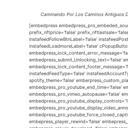
Caminando Por Los Caminos Antiguos De
[embedpress embedpress_pro_embeded_source=’youtube’ embedpress_embeded_link=’https://youtu.be/O8J1TggOY2U’ prefix_nftcreator=’false’ prefix_nftprice=’false’ prefix_nftlastsale=’false’ label_nftbutton=’false’ loadmorelabel=’false’ label_nftrank=’false’ label_nftdetails=’false’ instafeedFollowBtnLabel=’false’ instafeedPostsCountText=’false’ instafeedFollowersCountText=’false’ instafeedPopupFollowBtnLabel=’false’ instafeedLoadmoreLabel=’false’ cPopupButtonText=’false’ adWidth=’false’ adHeight=’false’ adStart=’false’ adSkipButtonAfter=’false’ embedpress_lock_content_error_message=’false’ embedpress_password_placeholder=’false’ embedpress_submit_button_text=’false’ embedpress_submit_Unlocking_text=’false’ embedpress_lock_content_heading=’false’ embedpress_lock_content_sub_heading=’false’ embedpress_lock_content_footer_message=’false’ width=’233′ height=’416′ height_tablet=’400′ height_mobile=’378′ align=’center’ width_mobile=’210′ instafeedFeedType=’false’ instafeedAccountType=’false’ embedpress_pro_embeded_nft_type=’false’ embedpress_audio_video_auto_pause=’false’ spotify_theme=’false’ emberpress_custom_player=’false’ custom_payer_preset=’false’ embedpress_pro_video_start_time=’false’ embedpress_pro_youtube_end_time=’false’ embedpress_player_color=’false’ embedpress_pro_vimeo_auto_play=’false’ embedpress_pro_vimeo_autopause=’false’ embedpress_pro_vimeo_dnt=’false’ embedpress_pro_youtube_auto_play=’no’ embedpress_pro_youtube_display_controls=’1′ embedpress_pro_youtube_enable_fullscreen_button=’yes’ embedpress_pro_youtube_display_video_annotations=’1′ embedpress_pro_youtube_progress_bar_color=’red’ embedpress_pro_youtube_force_closed_captions=’no’ embedpress_pro_youtube_modest_branding=’false’ embepress_player_restart=’false’ embepress_player_rewind=’false’ embepress_player_fast_forward=’false’ embepress_player_tooltip=’false’ embepress_player_hide_controls=’false’ embepress_player_download=’false’ embepress_player_always_on_top=’false’ embedpress_pro_youtube_display_related_videos=’yes’ embedpress_player_poster_thumbnail=’false’ embedpress_pro_youtube_logo_size=’false’ embedpress_pro_youtube_logo_custom_dimension=’false’ embedpress_pro_youtube_logo_xpos=’false’ embedpress_pro_youtube_logo_xpos_tablet=’false’ embedpress_pro_youtube_logo_xpos_mobile=’false’ embedpress_pro_youtube_logo_ypos=’false’ embedpress_pro_youtube_logo_ypos_tablet=’false’ embedpress_pro_youtube_logo_ypos_mobile=’false’ embedpress_pro_youtube_logo_opacity=’false’ embedpress_pro_youtube_logo_opacity_hover=’false’ embedpress_pro_youtube_cta=’false’ embedpress_pro_vimeo_color=’false’ embedpress_pro_vimeo_display_title=’false’ embedpress_pro_vimeo_display_author=’false’ embedpress_pro_vimeo_avatar=’false’ embedpress_pro_vimeo_loop=’false’ embedpress_pro_vimeo_logo=’false’ embedpress_pro_vimeo_logo_size=’false’ embedpress_pro_vimeo_logo_custom_dimension=’false’ embedpress_pro_vimeo_logo_xpos=’false’ embedpress_pro_vimeo_logo_xpos_tablet=’false’ embedpress_pro_vimeo_logo_xpos_mobile=’false’ embedpress_pro_vimeo_logo_ypos=’false’ embedpress_pro_vimeo_logo_ypos_tablet=’false’ embedpress_pro_vimeo_logo_ypos_mobile=’false’ embedpress_pro_