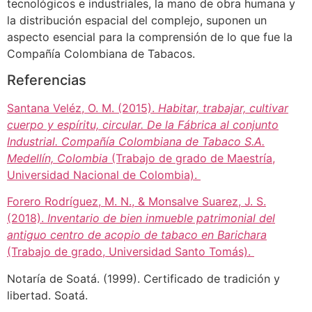
tecnológicos e industriales, la mano de obra humana y
la distribución espacial del complejo, suponen un
aspecto esencial para la comprensión de lo que fue la
Compañía Colombiana de Tabacos.
Referencias
Santana Veléz, O. M. (2015).
Habitar, trabajar, cultivar
cuerpo y espíritu, circular. De la Fábrica al conjunto
Industrial. Compañía Colombiana de Tabaco S.A.
Medellín, Colombia
(Trabajo de grado de Maestría,
Universidad Nacional de Colombia).
Forero Rodríguez, M. N., & Monsalve Suarez, J. S.
(2018).
Inventario de bien inmueble patrimonial del
antiguo centro de acopio de tabaco en Barichara
(Trabajo de grado, Universidad Santo Tomás).
Notaría de Soatá. (1999). Certificado de tradición y
libertad. Soatá.